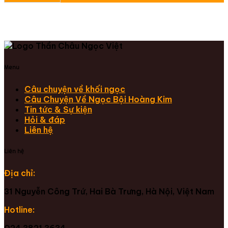
Menu
Câu chuyện về khối ngọc
Câu Chuyện Về Ngọc Bội Hoàng Kim
Tin tức & Sự kiện
Hỏi & đáp
Liên hệ
Liên hệ
Địa chỉ:
31 Nguyễn Công Trứ, Hai Bà Trưng, Hà Nội, Việt Nam
Hotline:
024 3821 3634