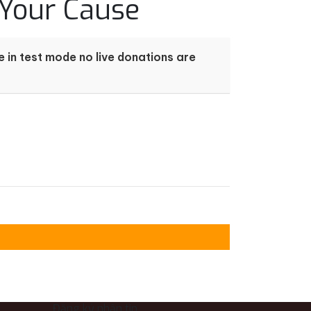
 Your Cause
 in test mode no live donations are
Đăng ký nhận tin