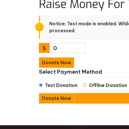
Raise Money For
Notice:
Test mode is enabled. While
processed.
$
0
Donate Now
Select Payment Method
Test Donation
Offline Donation
Liên hệ