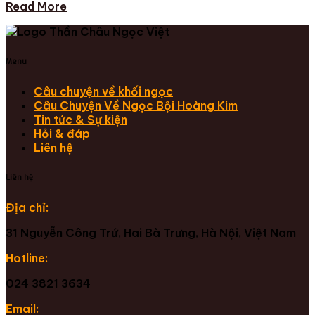
Read More
Menu
Câu chuyện về khối ngọc
Câu Chuyện Về Ngọc Bội Hoàng Kim
Tin tức & Sự kiện
Hỏi & đáp
Liên hệ
Liên hệ
Địa chỉ:
31 Nguyễn Công Trứ, Hai Bà Trưng, Hà Nội, Việt Nam
Hotline:
024 3821 3634
Email: