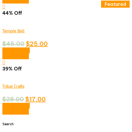
Quick View
Featured
44% Off
Temple Bell
$
45.00
$
25.00
Add to cart
Quick View
39% Off
Tribal Crafts
$
28.00
$
17.00
Add to cart
Quick View
Search