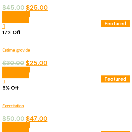
$
45.00
$
25.00
Add to cart
Quick View
Featured
17% Off
Estima grovida
$
30.00
$
25.00
Add to cart
Quick View
Featured
6% Off
Exercitation
$
50.00
$
47.00
Add to cart
Quick View