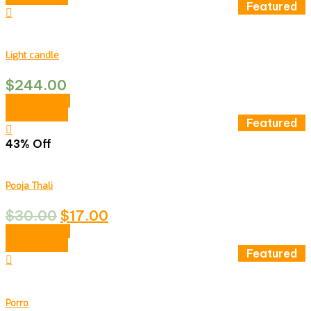
Featured
Light candle
$
244.00
Add to cart
Quick View
Featured
43% Off
Pooja Thali
$
30.00
$
17.00
Add to cart
Quick View
Featured
Porro