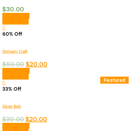
$
30.00
Add to cart
Quick View
60% Off
Shriyam Craft
$
50.00
$
20.00
Add to cart
Quick View
Featured
33% Off
Silver Bell
$
30.00
$
20.00
Add to cart