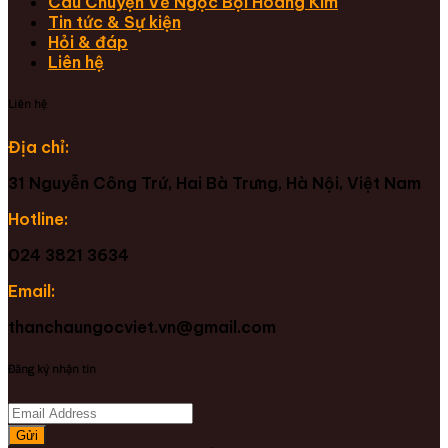
Câu Chuyện Về Ngọc Bội Hoàng Kim
Tin tức & Sự kiện
Hỏi & đáp
Liên hệ
Liên hệ
Địa chỉ:
31 Nguyễn Công Trứ, Hai Bà Trưng, Hà Nội, Việt Nam
Hotline:
024 3821 3634
Email:
thanchaungocviet.vn@gmail.com
Đăng ký nhận tin
Gửi