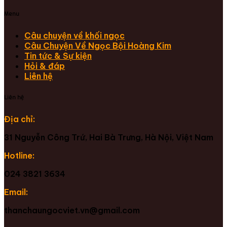
Menu
Câu chuyện về khối ngọc
Câu Chuyện Về Ngọc Bội Hoàng Kim
Tin tức & Sự kiện
Hỏi & đáp
Liên hệ
Liên hệ
Địa chỉ:
31 Nguyễn Công Trứ, Hai Bà Trưng, Hà Nội, Việt Nam
Hotline:
024 3821 3634
Email:
thanchaungocviet.vn@gmail.com