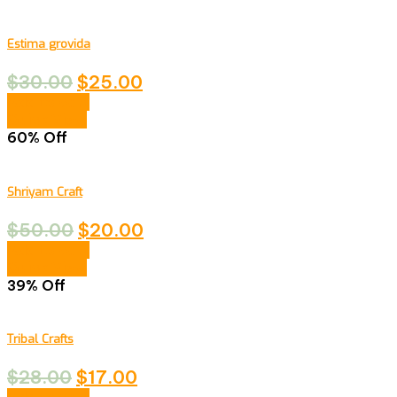
Estima grovida
$
30.00
$
25.00
Add to cart
Quick View
60% Off
Shriyam Craft
$
50.00
$
20.00
Add to cart
Quick View
39% Off
Tribal Crafts
$
28.00
$
17.00