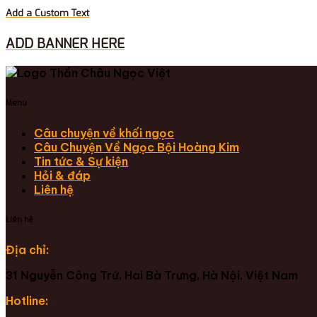
Add a Custom Text
ADD BANNER HERE
Menu
Câu chuyện về khối ngọc
Câu Chuyện Về Ngọc Bội Hoàng Kim
Tin tức & Sự kiện
Hỏi & đáp
Liên hệ
Liên hệ
Địa chỉ:
31 Nguyễn Công Trứ, Hai Bà Trưng, Hà Nội, Việt Nam
Hotline: