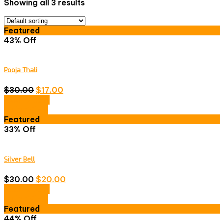
Showing all 3 results
Featured
43% Off
Pooja Thali
$
30.00
$
17.00
Add to cart
Quick View
Featured
33% Off
Silver Bell
$
30.00
$
20.00
Add to cart
Quick View
Featured
44% Off