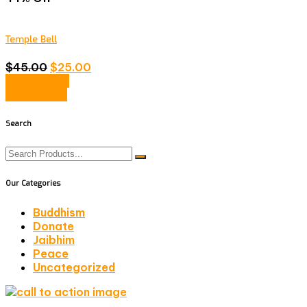
Temple Bell
$
45.00
$
25.00
Add to cart
Quick View
Search
Our Categories
Buddhism
Donate
Jaibhim
Peace
Uncategorized