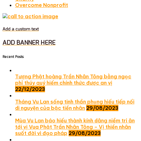
Overcome Nonprofit
Add a custom text
ADD BANNER HERE
Recent Posts
Tượng Phật hoàng Trần Nhân Tông bằng ngọc
phỉ thúy quý hiếm chính thức được an vị
22/12/2023
Tháng Vu Lan sống tinh thần phụng hiếu tiếp nối
di nguyện của bậc tiền nhân
29/08/2023
Mùa Vu Lan báo hiếu thành kính dâng niềm tri ân
tới vị Vua Phật Trần Nhân Tông – Vị thiền nhân
suốt đời vì đạo pháp
29/08/2023