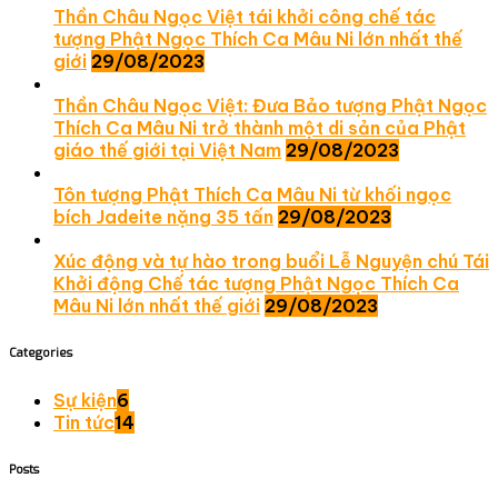
Thần Châu Ngọc Việt tái khởi công chế tác
tượng Phật Ngọc Thích Ca Mâu Ni lớn nhất thế
giới
29/08/2023
Thần Châu Ngọc Việt: Đưa Bảo tượng Phật Ngọc
Thích Ca Mâu Ni trở thành một di sản của Phật
giáo thế giới tại Việt Nam
29/08/2023
Tôn tượng Phật Thích Ca Mâu Ni từ khối ngọc
bích Jadeite nặng 35 tấn
29/08/2023
Xúc động và tự hào trong buổi Lễ Nguyện chú Tái
Khởi động Chế tác tượng Phật Ngọc Thích Ca
Mâu Ni lớn nhất thế giới
29/08/2023
Categories
Sự kiện
6
Tin tức
14
Posts