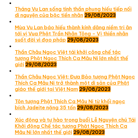
Tháng Vu Lan sống tinh thần phụng hiếu tiếp nối
di nguyện của bậc tiền nhân
29/08/2023
Mùa Vu Lan báo hiếu thành kính dâng niềm tri ân
tới vị Vua Phật Trần Nhân Tông – Vị thiền nhân
suốt đời vì đạo pháp
29/08/2023
Thần Châu Ngọc Việt tái khởi công chế tác
tượng Phật Ngọc Thích Ca Mâu Ni lớn nhất thế
giới
29/08/2023
Thần Châu Ngọc Việt: Đưa Bảo tượng Phật Ngọc
Thích Ca Mâu Ni trở thành một di sản của Phật
giáo thế giới tại Việt Nam
29/08/2023
Tôn tượng Phật Thích Ca Mâu Ni từ khối ngọc
bích Jadeite nặng 35 tấn
29/08/2023
Xúc động và tự hào trong buổi Lễ Nguyện chú Tái
Khởi động Chế tác tượng Phật Ngọc Thích Ca
Mâu Ni lớn nhất thế giới
29/08/2023