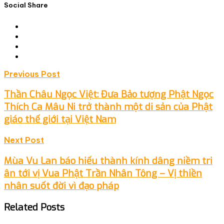
Social Share
Post
Previous Post
navigation
Thần Châu Ngọc Việt: Đưa Bảo tượng Phật Ngọc
Thích Ca Mâu Ni trở thành một di sản của Phật
giáo thế giới tại Việt Nam
Next Post
Mùa Vu Lan báo hiếu thành kính dâng niềm tri
ân tới vị Vua Phật Trần Nhân Tông – Vị thiền
nhân suốt đời vì đạo pháp
Related Posts