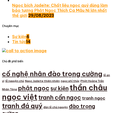
Ngọc bích Jadeite: Chất liệu ngọc quý dùng làm
bảo tượng Phật Ngọc Thích Ca Mâu Ni lớn nhất
thế giới
29/08/2023
Chuyên mục
Sự kiện
6
Tin tức
14
Chủ đề phổ biến
cố nghệ nhân đào trọng cường
lễ an
vị
lễ nguyện chú
Ngọc Jadeite thiên nhiên
ngọc phỉ thúy
Phật Hoàng Trần
thần châu
phật ngọc
sự kiện
Nhân Tông
ngọc việt
tranh cẩn ngọc
tranh ngọc
tranh đá quý
đào trọng
đàn lễ chú nguyện