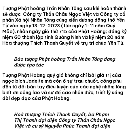
Tượng Phật hoàng Trần Nhân Tông sau khi hoàn thành
sẽ được Công ty Thần Châu Ngọc Việt và Công ty cổ
phần Xã hội Nhân Tông cùng xiển dương dâng thờ Yên
Tử vào ngày 13-12-2023 (tức ngày 1-11 năm Quý
Mão), nhân ngày giỗ thứ 715 của Phật Hoàng; đồng kỷ
niệm 60 thành lập tỉnh Quảng Ninh và kỷ niệm 20 năm
Hòa thượng Thích Thanh Quyết về trụ trì chùa Yên Tử.
Bảo tượng Phật hoàng Trần Nhân Tông đang
được tạo tác
Tượng Phật Hoàng quý giá không chỉ bởi giá trị của
ngọc bích Jadeite mà còn ở sự trau chuốt, công phu
đến từ đôi bàn tay điêu luyện của các nghệ nhân; lòng
biết ơn công lao và sự đề cao nhân đức, triết lý sống
đời đẹp đạo của Phật Hoàng.
Hoà thượng Thích Thanh Quyết, bà Phạm
Thị Thanh đại diện Công ty Thần Châu Ngọc
Việt và cư sỹ Nguyễn Phúc Thanh đại diện