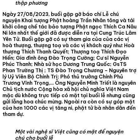
thập phương
Ngày 27/08/2023, buổi gặp gỡ báo chí Lễ chú
nguyện Khai tượng Phật hoàng Trần Nhân tông và tái
khởi công chế tác bảo tượng Phật ngọc Thích Ca Nâu
Ni lớn nhất thế giới đã được diễn ra tại Cung Trúc Lâm
Yên Tử. Buổi gặp gỡ có sự tham gia của của các vị
hoà thượng, thượng toạ và các vị khách quý như: Hoà
thượng Thích Thanh Quyết; Thượng toạ Thích Đạo
Hiển; Gia đình ông Đào Trọng Cường; Cư sĩ Nguyễn
Phúc Thanh; Nhà sử học Dương Trung Quốc; GsTS
Phan Trường Thị ; TS Đào Trọng Chương – Nguyên trợ
lý Uỷ Viên Bộ Chính Trị; Phó thủ trưởng Chính Phủ
Trương Vĩnh Trọng,… Ông Nguyễn Minh Triết là nguyên
Chủ tịch nước Cộng hòa xã hội chủ nghĩa Việt Nam
mặc dù không trực tiếp có mặt tại buổi lễ nhưng cũng
gửi lẵng hoa chúc mừng. Ngoài ra còn có sự góp mặt
của hơn 1000 các vị tăng ni, phật tử bà nhân dân đến
tham dự.
Một vài nghệ sĩ Việt cũng có mặt để nguyện
chú cho buổi lễ