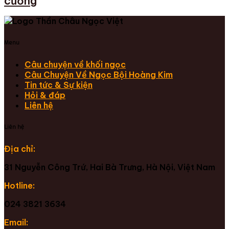
cường
Menu
Câu chuyện về khối ngọc
Câu Chuyện Về Ngọc Bội Hoàng Kim
Tin tức & Sự kiện
Hỏi & đáp
Liên hệ
Liên hệ
Địa chỉ:
31 Nguyễn Công Trứ, Hai Bà Trưng, Hà Nội, Việt Nam
Hotline:
024 3821 3634
Email: