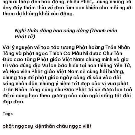
nghĩa: thắp đèn hoa đăng, nhiễu Phật,…cùng những lời
dạy đầy thấm thía về đạo làm con khiến cho mỗi người
tham dự không khỏi xúc động.
Nghi thức dâng hoa cúng dàng (thanh niên
Phật tử)
Với ý nguyện về tạo tác tượng Phật hoàng Trần Nhân
Tông và phật ngọc Thích Ca Mâu Ni được Chư Tôn
Đức cao tăng Phật giáo Việt Nam chứng minh và gia
trì vào đúng dịp Vu lan báo hiếu tại non thiêng Yên Tử,
và Học viện Phật giáo Việt Nam sẽ cùng hồi hướng,
chung tay để phật giáo ngày càng đi sâu vào đời
sống nhân dân, những ý niệm tốt đẹp của vị vua phật
Trần Nhân Tông cũng như Đức Phật tổ sẽ được lan toả
để ai cũng học theo gương của các ngài sống tốt đời
đẹp đạo.
Tags
phật ngọc
sự kiện
thần châu ngọc việt