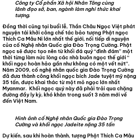
Công ty Cổ phần Xã hội Nhân Tông cùng
lãnh đạo sở, ban, ngành làm nghi thức khai
tượng
.
Đồng thời cũng tại buổi lễ, Thần Châu Ngọc Việt phát
nguyện tái khởi công chế tác bảo tượng Phật ngọc
Thích Ca Mâu Ni lớn nhất thế giới, nối tiếp di nguyện
của cố Nghệ nhân Quốc gia Đào Trọng Cường. Phật
ngọc sẽ được tạo nên từ khối đá quý “đình đám” một
thời từng làm nức lòng các nhà buôn ngọc thế giới “
khối ngọc hoàn hảo gần như không có một vết nứt”.
Năm 2009, cố nghệ nhân quốc gia Đào Trọng Cường
đã đưa thành công khối ngọc bích Jade tuyệt mỹ nặng
35 tấn, được khai thác từ một mỏ ngọc lớn nhất
Myanmar. Khối ngọc quý này đã phải trải qua chặng
đường đầy ly kỳ, khó khăn trong suốt 3 năm mới về
đến Việt Nam.
Hình ảnh cố Nghệ nhân Quốc gia Đào Trọng
Cường và khối ngọc Jadeite nặng 35 tấn
Dự kiến, sau khi hoàn thành, tượng Phật Thích Ca Mâu