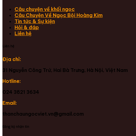
Câu chuyện về khối ngọc
Câu Chuyện Về Ngọc Bội Hoàng Kim
Tin tức & Sự kiện
Hỏi & đáp
Liên hệ
Liên hệ
Địa chỉ:
31 Nguyễn Công Trứ, Hai Bà Trưng, Hà Nội, Việt Nam
Hotline:
024 3821 3634
Email:
thanchaungocviet.vn@gmail.com
Đăng ký nhận tin