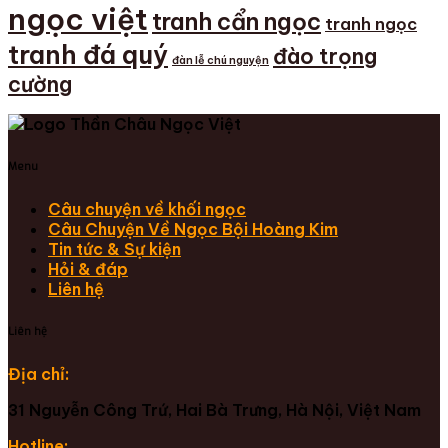
ngọc việt
tranh cẩn ngọc
tranh ngọc
tranh đá quý
đào trọng
đàn lễ chú nguyện
cường
Menu
Câu chuyện về khối ngọc
Câu Chuyện Về Ngọc Bội Hoàng Kim
Tin tức & Sự kiện
Hỏi & đáp
Liên hệ
Liên hệ
Địa chỉ:
31 Nguyễn Công Trứ, Hai Bà Trưng, Hà Nội, Việt Nam
Hotline: