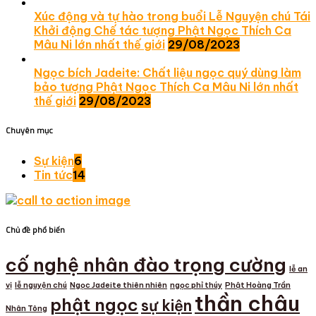
Xúc động và tự hào trong buổi Lễ Nguyện chú Tái
Khởi động Chế tác tượng Phật Ngọc Thích Ca
Mâu Ni lớn nhất thế giới
29/08/2023
Ngọc bích Jadeite: Chất liệu ngọc quý dùng làm
bảo tượng Phật Ngọc Thích Ca Mâu Ni lớn nhất
thế giới
29/08/2023
Chuyên mục
Sự kiện
6
Tin tức
14
Chủ đề phổ biến
cố nghệ nhân đào trọng cường
lễ an
vị
lễ nguyện chú
Ngọc Jadeite thiên nhiên
ngọc phỉ thúy
Phật Hoàng Trần
thần châu
phật ngọc
sự kiện
Nhân Tông