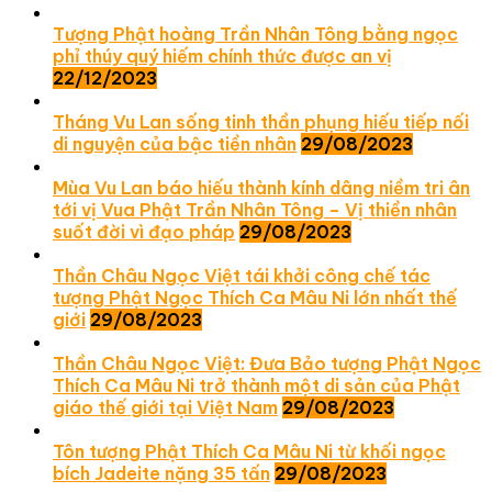
Tượng Phật hoàng Trần Nhân Tông bằng ngọc
phỉ thúy quý hiếm chính thức được an vị
22/12/2023
Tháng Vu Lan sống tinh thần phụng hiếu tiếp nối
di nguyện của bậc tiền nhân
29/08/2023
Mùa Vu Lan báo hiếu thành kính dâng niềm tri ân
tới vị Vua Phật Trần Nhân Tông – Vị thiền nhân
suốt đời vì đạo pháp
29/08/2023
Thần Châu Ngọc Việt tái khởi công chế tác
tượng Phật Ngọc Thích Ca Mâu Ni lớn nhất thế
giới
29/08/2023
Thần Châu Ngọc Việt: Đưa Bảo tượng Phật Ngọc
Thích Ca Mâu Ni trở thành một di sản của Phật
giáo thế giới tại Việt Nam
29/08/2023
Tôn tượng Phật Thích Ca Mâu Ni từ khối ngọc
bích Jadeite nặng 35 tấn
29/08/2023