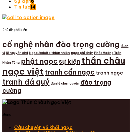
Sự kiện
6
Tin tức
14
Chủ đề phổ biến
cố nghệ nhân đào trọng cường
lễ an
vị
lễ nguyện chú
Ngọc Jadeite thiên nhiên
ngọc phỉ thúy
Phật Hoàng Trần
thần châu
phật ngọc
sự kiện
Nhân Tông
ngọc việt
tranh cẩn ngọc
tranh ngọc
tranh đá quý
đào trọng
đàn lễ chú nguyện
cường
Menu
Câu chuyện về khối ngọc