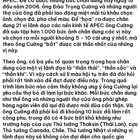
APEC. Để có được những bức chân dung này ngay từ
đầu năm 2006, ông Đào Trọng Cường và những người
thợ của ông đã phải lao động miệt mài từ khâu chọn
ảnh, chọn đá, pha chế màu. Để “họa” ra được chân
dung 21 vị lãnh đạo các nền kinh tế APEC ông Cường
đã sưu tập hơn 1.000 bức ảnh chân dung các vị này
và chọn ra mỗi người khoảng 5 – 10 cái ưng ý nhất, mà
theo ông Cường “bắt” được cái thần nhất của những
vị này.
Theo ông, có ba yếu tố quan trọng trong họa chân
dung của một vị lãnh đạo là “thần thái”, “thần sắc” và
“thần khí”. Vì vậy cách xử lí màu hội tụ trên đá đòi hỏi
phải rất tinh xảo để đạt được điều này. Trong quá
trình làm bức nào cảm thấy không ưng ý ông Cường lại
yêu cầu thợ bỏ đi làm lại bức khác. Mỗi bức chân dung
như thế ông và những người thợ của ông phải ghép
hàng ngàn viên đá quí đã được mài dũa cẩn thận. Và
ông Cường đã phải bỏ đi khoảng 10 bức đã làm rất
công phu, trong đó có 4 bức bất khả kháng như
trường hợp của cựu Thủ tướng Thaksin (Thái Lan), cựu
Thủ tướng Canada, Chile, Thủ tướng Nhật vì những vị
lãnh đạo này sẽ không còn đại diện cho quốc gia