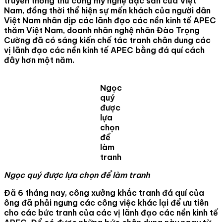
truyền thống thủ công mỹ nghệ đặc sản của Việt
Nam, đồng thời thể hiện sự mến khách của người dân
Việt Nam nhân dịp các lãnh đạo các nền kinh tế APEC
thăm Việt Nam, doanh nhân nghệ nhân Đào Trọng
Cường đã có sáng kiến chế tác tranh chân dung các
vị lãnh đạo các nền kinh tế APEC bằng đá quí cách
đây hơn một năm.
Ngọc
quý
được
lựa
chọn
để
làm
tranh
Ngọc quý được lựa chọn để làm tranh
Đã 6 tháng nay, công xưởng khắc tranh đá quí của
ông đã phải ngưng các công việc khác lại để ưu tiên
cho các bức tranh của các vị lãnh đạo các nền kinh tế