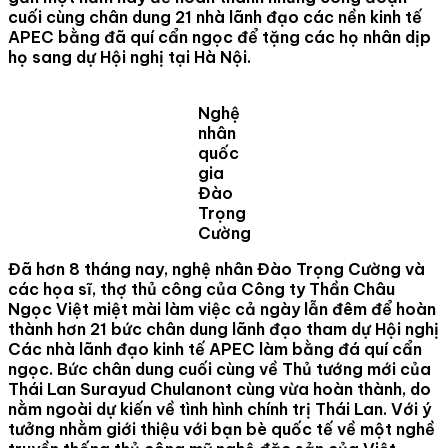
cuối cùng chân dung 21 nhà lãnh đạo các nền kinh tế
APEC bằng đã quí cẩn ngọc để tặng các họ nhân dịp
họ sang dự Hội nghị tại Hà Nội.
Nghệ
nhân
quốc
gia
Đào
Trọng
Cường
Đã hơn 8 tháng nay, nghệ nhân Đào Trọng Cường và
các họa sĩ, thợ thủ công của Công ty Thần Châu
Ngọc Việt miệt mài làm việc cả ngày lẫn đêm để hoàn
thành hơn 21 bức chân dung lãnh đạo tham dự Hội nghị
Các nhà lãnh đạo kinh tế APEC làm bằng đá quí cẩn
ngọc. Bức chân dung cuối cùng về Thủ tướng mới của
Thái Lan Surayud Chulanont cùng vừa hoàn thành, do
nằm ngoài dự kiến về tình hình chính trị Thái Lan. Với ý
tưởng nhằm giới thiệu với bạn bè quốc tế về một nghề