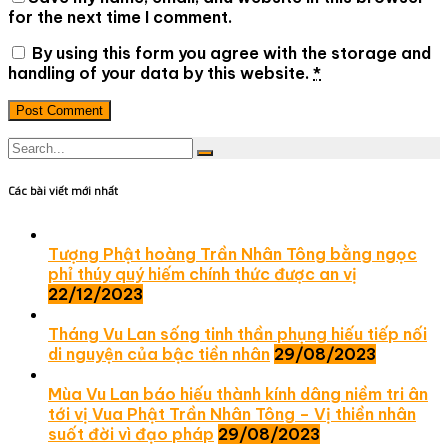
for the next time I comment.
By using this form you agree with the storage and
handling of your data by this website.
*
Post Comment
Các bài viết mới nhất
Tượng Phật hoàng Trần Nhân Tông bằng ngọc
phỉ thúy quý hiếm chính thức được an vị
22/12/2023
Tháng Vu Lan sống tinh thần phụng hiếu tiếp nối
di nguyện của bậc tiền nhân
29/08/2023
Mùa Vu Lan báo hiếu thành kính dâng niềm tri ân
tới vị Vua Phật Trần Nhân Tông – Vị thiền nhân
suốt đời vì đạo pháp
29/08/2023