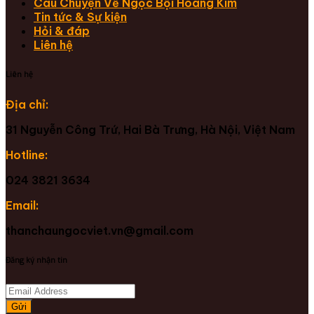
Câu Chuyện Về Ngọc Bội Hoàng Kim
Tin tức & Sự kiện
Hỏi & đáp
Liên hệ
Liên hệ
Địa chỉ:
31 Nguyễn Công Trứ, Hai Bà Trưng, Hà Nội, Việt Nam
Hotline:
024 3821 3634
Email:
thanchaungocviet.vn@gmail.com
Đăng ký nhận tin
Gửi