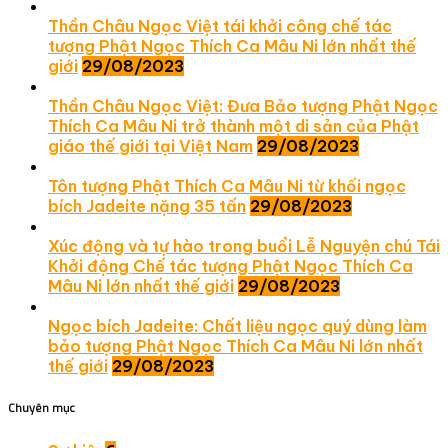
Thần Châu Ngọc Việt tái khởi công chế tác
tượng Phật Ngọc Thích Ca Mâu Ni lớn nhất thế
giới
29/08/2023
Thần Châu Ngọc Việt: Đưa Bảo tượng Phật Ngọc
Thích Ca Mâu Ni trở thành một di sản của Phật
giáo thế giới tại Việt Nam
29/08/2023
Tôn tượng Phật Thích Ca Mâu Ni từ khối ngọc
bích Jadeite nặng 35 tấn
29/08/2023
Xúc động và tự hào trong buổi Lễ Nguyện chú Tái
Khởi động Chế tác tượng Phật Ngọc Thích Ca
Mâu Ni lớn nhất thế giới
29/08/2023
Ngọc bích Jadeite: Chất liệu ngọc quý dùng làm
bảo tượng Phật Ngọc Thích Ca Mâu Ni lớn nhất
thế giới
29/08/2023
Chuyên mục