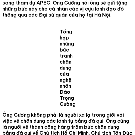
sang tham dự APEC. Ông Cường nói ông sẽ gửi tặng
những bức này cho cá nhân các vị cựu lãnh đạo đó
thông qua các Đại sứ quán của họ tại Hà Nội.
Tổng
hợp
những
bức
tranh
chân
dung
của
nghệ
nhân
Đào
Trọng
Cường
Ông Cường không phải là người xa lạ trong giới với
việc vẽ chân dung các lãnh tụ bằng đá quí. Ông cũng
là người vẽ thành công hàng trăm bức chân dung
bằng đá quí về Chủ tịch Hồ Chí Minh, Chủ tịch Tôn Đức