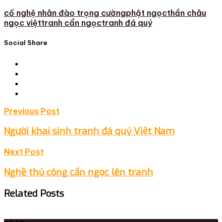
cố nghệ nhân đào trọng cường
phật ngọc
thần châu
ngọc việt
tranh cẩn ngọc
tranh đá quý
Social Share
Post
Previous Post
navigation
Người khai sinh tranh đá quý Việt Nam
Next Post
Nghề thủ công cẩn ngọc lên tranh
Related Posts