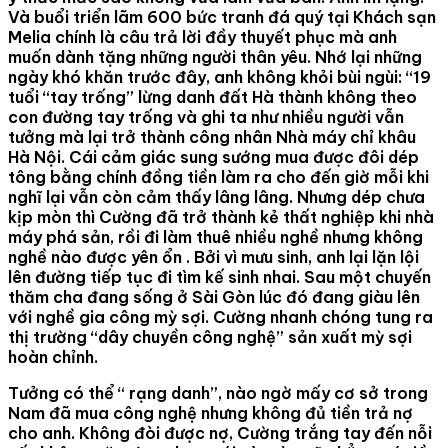
Và buổi triển lãm 600 bức tranh đá quý tại Khách sạn
Melia chính là câu trả lời đầy thuyết phục mà anh
muốn dành tặng những người thân yêu. Nhớ lại những
ngày khó khăn trước đây, anh không khỏi bùi ngùi: “19
tuổi “tay trống” lừng danh đất Hà thành không theo
con đường tay trống và ghi ta như nhiều người vẫn
tưởng mà lại trở thành công nhân Nhà máy chỉ khâu
Hà Nội. Cái cảm giác sung sướng mua được đôi dép
tông bằng chính đồng tiền làm ra cho đến giờ mỗi khi
nghĩ lại vẫn còn cảm thấy lâng lâng. Nhưng dép chưa
kịp mòn thì Cường đã trở thành kẻ thất nghiệp khi nhà
máy phá sản, rồi đi làm thuê nhiều nghề nhưng không
nghề nào được yên ổn . Bởi vì mưu sinh, anh lại lặn lội
lên đường tiếp tục đi tìm kế sinh nhai. Sau một chuyến
thăm cha đang sống ở Sài Gòn lúc đó đang giàu lên
với nghề gia công mỳ sợi. Cường nhanh chóng tung ra
thị trường “dây chuyền công nghệ” sản xuất mỳ sợi
hoàn chỉnh.
Tưởng có thể “ rạng danh”, nào ngờ mấy cơ sở trong
Nam đã mua công nghệ nhưng không đủ tiền trả nợ
cho anh. Không đòi được nợ, Cường trắng tay đến nỗi