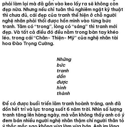
phải làm lại mà đã gắn vào keo lấy ra sẽ không còn
đẹp nữa. Nhưng nếu chỉ tuân thủ nghiêm ngặt kỹ thuật
thì chưa đủ, cái đẹp của tranh thể hiện ở chỗ người
nghệ nhân phải thổi được hồn mình vào từng bức
tranh. Tâm có “trong”, lòng có “sáng” thì tranh mới
đẹp. Và tất cả điều đó đều nằm trong bàn tay khéo
léo, trong cái “Chân- Thiện- Mỹ” của nghệ nhân tài
hoa Đào Trọng Cường.
Những
bức
tranh
dần
được
hình
thành
Để có được buổi triển lãm tranh hoành tráng, anh đã
dồn hết trí và lực trong suốt 6 năm trời. Nhìn số lượng
tranh tăng lên hàng ngày, mà vẫn không thấy anh có ý
đem bán nhiều người nghệ nhân thậm chí người thân tỏ
ý thắc mắc sao không vừa làm vừa bán. Anh im lặng.