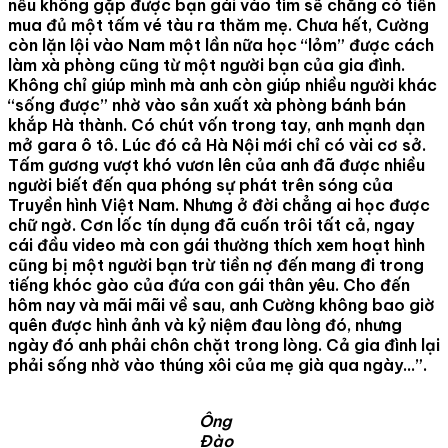
nếu không gặp được bạn gái vào tìm sẽ chẳng có tiền
mua đủ một tấm vé tàu ra thăm mẹ. Chưa hết, Cường
còn lặn lội vào Nam một lần nữa học “lỏm” được cách
làm xà phòng cũng từ một người bạn của gia đình.
Không chỉ giúp mình mà anh còn giúp nhiều người khác
“sống được” nhờ vào sản xuất xà phòng bánh bán
khắp Hà thành. Có chút vốn trong tay, anh mạnh dạn
mở gara ô tô. Lúc đó cả Hà Nội mới chỉ có vài cơ sở.
Tấm gương vượt khó vươn lên của anh đã được nhiều
người biết đến qua phóng sự phát trên sóng của
Truyền hình Việt Nam. Nhưng ở đời chẳng ai học được
chữ ngờ. Cơn lốc tín dụng đã cuốn trôi tất cả, ngay
cái đầu video mà con gái thường thích xem hoạt hình
cũng bị một người bạn trừ tiền nợ đến mang đi trong
tiếng khóc gào của đứa con gái thân yêu. Cho đến
hôm nay và mãi mãi về sau, anh Cường không bao giờ
quên được hình ảnh và kỷ niệm đau lòng đó, nhưng
ngày đó anh phải chôn chặt trong lòng. Cả gia đình lại
phải sống nhờ vào thúng xôi của mẹ già qua ngày…”.
Ông
Đào