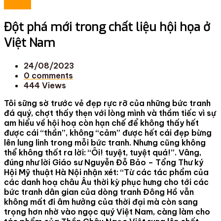
Tin tức
Đột phá mới trong chất liệu hội họa ở
Việt Nam
24/08/2023
0
comments
444 Views
Tôi sững sờ trước vẻ đẹp rực rỡ của những bức tranh
đá quý, chợt thấy thẹn với lòng mình và thầm tiếc vì sự
am hiểu về hội hoạ còn hạn chế để không thấy hết
được cái “thần”, không “cảm” được hết cái đẹp bừng
lên lung linh trong mỗi bức tranh. Nhưng cũng không
thể không thốt ra lời: “Ôi! tuyệt, tuyệt quá!”. Vâng,
đúng như lời Giáo sư Nguyễn Đỗ Bảo – Tổng Thư ký
Hội Mỹ thuật Hà Nội nhận xét: “Từ các tác phẩm của
các danh hoạ châu Âu thời kỳ phục hưng cho tới các
bức tranh dân gian của dòng tranh Đông Hồ vẫn
không mất đi âm hưởng của thời đại mà còn sang
trọng hơn nhờ vào ngọc quý Việt Nam, càng làm cho