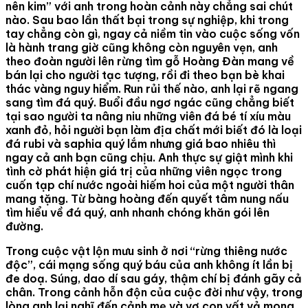
nên kim” với anh trong hoàn cảnh này chẳng sai chút
nào. Sau bao lần thất bại trong sự nghiệp, khi trong
tay chẳng còn gì, ngay cả niềm tin vào cuộc sống vốn
là hành trang giờ cũng không còn nguyên vẹn, anh
theo đoàn người lên rừng tìm gỗ Hoàng Đàn mang về
bán lại cho người tạc tượng, rồi đi theo bạn bè khai
thác vàng nguy hiểm. Run rủi thế nào, anh lại rẽ ngang
sang tìm đá quý. Buổi đầu ngơ ngác cũng chẳng biết
tại sao người ta nâng niu những viên đá bé tí xíu màu
xanh đỏ, hỏi người bạn làm địa chất mới biết đó là loại
đá rubi và saphia quý lắm nhưng giá bao nhiêu thì
ngay cả anh bạn cũng chịu. Anh thực sự giật mình khi
tình cờ phát hiện giá trị của những viên ngọc trong
cuốn tạp chí nước ngoài hiếm hoi của một người thân
mang tặng. Từ bàng hoàng đến quyết tâm nung nấu
tìm hiểu về đá quý, anh nhanh chóng khăn gói lên
đường.
Trong cuộc vật lộn mưu sinh ở nơi “rừng thiêng nước
độc”, cái mạng sống quý báu của anh không ít lần bị
đe doạ. Súng, dao dí sau gáy, thậm chí bị đánh gãy cả
chân. Trong cảnh hỗn độn của cuộc đời như vậy, trong
lòng anh lại nghĩ đến cảnh mẹ và vợ con vất vả mong