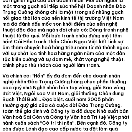
cái nghiệt ngã của đời doanh nhân. Mỗi đời người là
một trang gạch nối tiếp sức thế hệ! Doanh nhân Đào
Trọng Cường không chỉ là một trong số những gạch
nối giao thời lớn của nền kinh tế thị trường Việt Nam
mà đã đánh dấu mốc son khởi điểm của nền nghệ
thuật độc đáo mà ngàn đời chưa có: Dòng tranh nghệ
thuật từ Đá quý. Mỗi bức tranh chứa đựng một tâm
hồn! Cái Hồn tranh Thần Châu Ngọc Việt kết tinh sự
âm thầm chuyển hoá hàng triệu năm từ đá thành ngọc
với sự chắt lọc tinh hoa hàng ngàn năm của một dân
tộc kiên cường và sự đam mê, khát vọng nghệ thuật,
chinh phục thử thách của người làm tranh.
Và chính cái “Hồn” ấy đã đem đến cho doanh nhân-
nghệ nhân Đào Trọng Cường hàng chục phần thưởng
cao quý như: Nghệ nhân bàn tay vàng, giải Sao vàng
đất Việt, Ngôi sao Việt Nam, giải thưởng Chân dung
Bạch Thái Bưởi… Đặc biệt, cuối năm 2005 phần
thưởng quý giá của cả cuộc đời Đào Trọng Cường,
toàn thể gia đình và Công ty là đã được Nhà xuất bản
Văn hoá Sài Gòn và Công ty Văn hoá Trí tuệ Việt phát
hành cuốn sách “Có trí thì nên”. Bên cạnh đó, Công ty
còn được Lãnh đạo cao cấp nước ta đặt làm quà