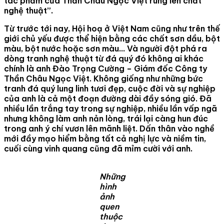
tác phẩm của Thần Châu Ngọc Việt rung lên chất
nghệ thuật”.
Từ trước tới nay, Hội hoạ ở Việt Nam cũng như trên thế
giới chủ yếu được thể hiện bằng các chất sơn dầu, bột
màu, bột nước hoặc sơn màu… Và người đột phá ra
dòng tranh nghệ thuật từ đá quý đó không ai khác
chính là anh Đào Trọng Cường – Giám đốc Công ty
Thần Châu Ngọc Việt. Không giống như những bức
tranh đá quý lung linh tươi đẹp, cuộc đời và sự nghiệp
của anh là cả một đoạn đường dài đầy sóng gió. Đã
nhiều lần trắng tay trong sự nghiệp, nhiều lần vấp ngã
nhưng không làm anh nản lòng, trái lại càng hun đúc
trong anh ý chí vươn lên mãnh liệt. Dấn thân vào nghề
mới đầy mạo hiểm bằng tất cả nghị lực và niềm tin,
cuối cùng vinh quang cũng đã mỉm cười với anh.
Những
hình
ảnh
quen
thuộc