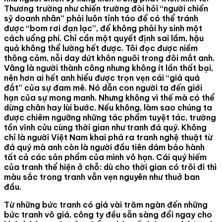
Thương trường như chiến trường đòi hỏi “người chiến
sỹ doanh nhân” phải luôn tỉnh táo để có thể tránh
được “bom rơi đạn lạc”, để không phải hy sinh một
cách uổng phí. Chỉ cần một quyết định sai lầm, hậu
quả không thể lường hết được. Tôi đọc được niềm
thông cảm, nỗi day dứt khôn nguôi trong đôi mắt anh.
Vâng là người thành công nhưng không ít lần thất bại,
nên hơn ai hết anh hiểu được trọn vẹn cái “giá quá
đắt” của sự đam mê. Nó dẫn con người ta đến giới
hạn của sự mong manh. Nhưng không vì thế mà có thể
dừng chân hay lùi bước. Nếu không, làm sao chúng ta
được chiêm ngưỡng những tác phẩm tuyệt tác, trường
tồn vĩnh cửu cùng thời gian như tranh đá quý. Không
chỉ là người Việt Nam khai phá ra tranh nghệ thuật từ
đá quý mà anh còn là người đầu tiên dám bảo hành
tất cả các sản phẩm của mình vô hạn. Cái quý hiếm
của tranh thể hiện ở chỗ: dù cho thời gian có trôi đi thì
màu sắc trong tranh vẫn vẹn nguyên như thuở ban
đầu.
Từ những bức tranh có giá vài trăm ngàn đến những
bức tranh vô giá, công ty đều sẵn sàng đổi ngay cho