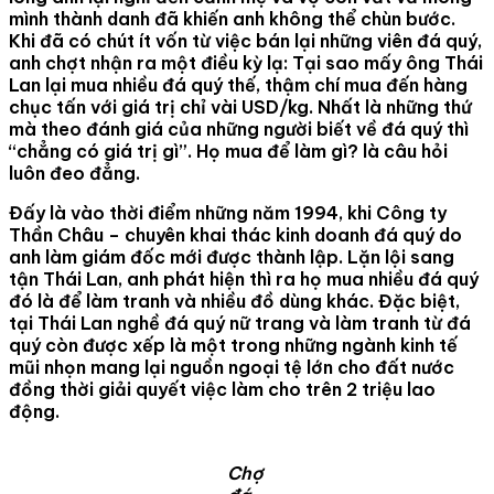
mình thành danh đã khiến anh không thể chùn bước.
Khi đã có chút ít vốn từ việc bán lại những viên đá quý,
anh chợt nhận ra một điều kỳ lạ: Tại sao mấy ông Thái
Lan lại mua nhiều đá quý thế, thậm chí mua đến hàng
chục tấn với giá trị chỉ vài USD/kg. Nhất là những thứ
mà theo đánh giá của những người biết về đá quý thì
“chẳng có giá trị gì”. Họ mua để làm gì? là câu hỏi
luôn đeo đẳng.
Đấy là vào thời điểm những năm 1994, khi Công ty
Thần Châu – chuyên khai thác kinh doanh đá quý do
anh làm giám đốc mới được thành lập. Lặn lội sang
tận Thái Lan, anh phát hiện thì ra họ mua nhiều đá quý
đó là để làm tranh và nhiều đồ dùng khác. Đặc biệt,
tại Thái Lan nghề đá quý nữ trang và làm tranh từ đá
quý còn được xếp là một trong những ngành kinh tế
mũi nhọn mang lại nguồn ngoại tệ lớn cho đất nước
đồng thời giải quyết việc làm cho trên 2 triệu lao
động.
Chợ