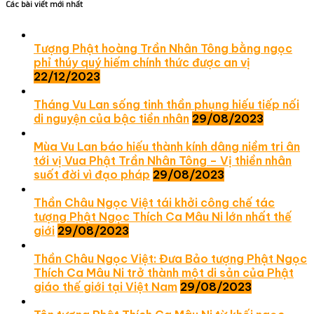
Các bài viết mới nhất
Tượng Phật hoàng Trần Nhân Tông bằng ngọc
phỉ thúy quý hiếm chính thức được an vị
22/12/2023
Tháng Vu Lan sống tinh thần phụng hiếu tiếp nối
di nguyện của bậc tiền nhân
29/08/2023
Mùa Vu Lan báo hiếu thành kính dâng niềm tri ân
tới vị Vua Phật Trần Nhân Tông – Vị thiền nhân
suốt đời vì đạo pháp
29/08/2023
Thần Châu Ngọc Việt tái khởi công chế tác
tượng Phật Ngọc Thích Ca Mâu Ni lớn nhất thế
giới
29/08/2023
Thần Châu Ngọc Việt: Đưa Bảo tượng Phật Ngọc
Thích Ca Mâu Ni trở thành một di sản của Phật
giáo thế giới tại Việt Nam
29/08/2023