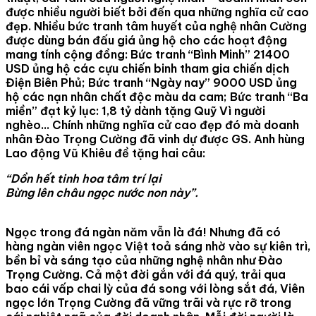
được nhiều người biết bởi đến qua những nghĩa cử cao
đẹp. Nhiều bức tranh tâm huyết của nghệ nhân Cường
được dùng bán đấu giá ủng hộ cho các hoạt động
mang tính cộng đồng: Bức tranh “Bình Minh” 21400
USD ủng hộ các cựu chiến binh tham gia chiến dịch
Điện Biên Phủ; Bức tranh “Ngày nay” 9000 USD ủng
hộ các nạn nhân chất độc màu da cam; Bức tranh “Ba
miền” đạt kỷ lục: 1,8 tỷ dành tặng Quỹ Vì người
nghèo… Chính những nghĩa cử cao đẹp đó mà doanh
nhân Đào Trọng Cường đã vinh dự được GS. Anh hùng
Lao động Vũ Khiêu đề tặng hai câu:
“Dồn hết tinh hoa tâm trí lại
Bừng lên châu ngọc nước non này”.
Ngọc trong đá ngàn năm vẫn là đá! Nhưng đã có
hàng ngàn viên ngọc Việt toả sáng nhờ vào sự kiên trì,
bền bỉ và sáng tạo của những nghệ nhân như Đào
Trọng Cường. Cả một đời gắn với đá quý, trải qua
bao cái vấp chai lỳ của đá song với lòng sắt đá, Viên
ngọc lớn Trọng Cường đã vững trãi và rực rỡ trong