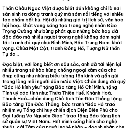
Thần Châu Ngọc Việt được biết đến không chỉ là nơi
sản sinh ra dòng tranh quý mà sớm nổi tiếng với nhiều
tác phẩm bất hủ. Hội đủ những giá trị lịch sử, văn hoá,
hội hoạ…khát vọng sáng tạo trong nghệ nhân Đào
Trọng Cường như bùng phát qua những bức hoạ đá
độc đáo mà nhiều người trong nghề không dám nghĩ
tới: tranh đá quý như: Bình Minh, Bắc Trung Nam, khát
vọng, Chùa Một Cột, tranh Đông Hồ, Tượng Nữ thần
Tự do…
Đặc biệt, với lòng biết ơn sâu sắc, anh đã tái hiện lại
nhiều trang sử hào hùng chống ngoại xâm của cha
ông; cũng như những biểu tượng tôn kính và gần gũi
trong lòng mỗi người dân nước Việt: Chân dung đá quý
“Bác Hồ kính yêu” tặng Bảo tàng Hồ Chí Minh, tặng
Tỉnh uỷ các tỉnh như: Thừa Thiên Huế, Khánh Hoà,
Thanh Hoá…chân dung Chủ tịch Tôn Đức Thắng tặng
Bảo tàng Tôn Đức Thắng, bức tranh “Bác Hồ trao
nhiệm vụ Tổng chỉ huy chiến dịch Điện Biên Phủ cho
Đại tướng Võ Nguyên Giáp” trao tặng Bảo tàng lịch
sử quân sự Việt Nam…Hết mình cống hiến cho nghệ
thuật, cái Tâm của người nghệ nhân – doanh nhân còn