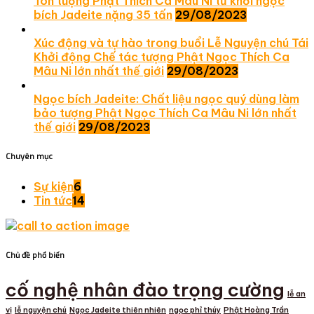
Tôn tượng Phật Thích Ca Mâu Ni từ khối ngọc
bích Jadeite nặng 35 tấn
29/08/2023
Xúc động và tự hào trong buổi Lễ Nguyện chú Tái
Khởi động Chế tác tượng Phật Ngọc Thích Ca
Mâu Ni lớn nhất thế giới
29/08/2023
Ngọc bích Jadeite: Chất liệu ngọc quý dùng làm
bảo tượng Phật Ngọc Thích Ca Mâu Ni lớn nhất
thế giới
29/08/2023
Chuyên mục
Sự kiện
6
Tin tức
14
Chủ đề phổ biến
cố nghệ nhân đào trọng cường
lễ an
vị
lễ nguyện chú
Ngọc Jadeite thiên nhiên
ngọc phỉ thúy
Phật Hoàng Trần