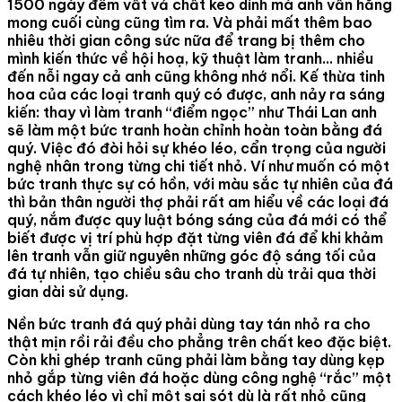
1500 ngày đêm vất vả chất keo dính mà anh vẫn hằng
mong cuối cùng cũng tìm ra. Và phải mất thêm bao
nhiêu thời gian công sức nữa để trang bị thêm cho
mình kiến thức về hội hoạ, kỹ thuật làm tranh… nhiều
đến nỗi ngay cả anh cũng không nhớ nổi. Kế thừa tinh
hoa của các loại tranh quý có được, anh nảy ra sáng
kiến: thay vì làm tranh “điểm ngọc” như Thái Lan anh
sẽ làm một bức tranh hoàn chỉnh hoàn toàn bằng đá
quý. Việc đó đòi hỏi sự khéo léo, cẩn trọng của người
nghệ nhân trong từng chi tiết nhỏ. Ví như muốn có một
bức tranh thực sự có hồn, với màu sắc tự nhiên của đá
thì bản thân người thợ phải rất am hiểu về các loại đá
quý, nắm được quy luật bóng sáng của đá mới có thể
biết được vị trí phù hợp đặt từng viên đá để khi khảm
lên tranh vẫn giữ nguyên những góc độ sáng tối của
đá tự nhiên, tạo chiều sâu cho tranh dù trải qua thời
gian dài sử dụng.
Nền bức tranh đá quý phải dùng tay tán nhỏ ra cho
thật mịn rồi rải đều cho phẳng trên chất keo đặc biệt.
Còn khi ghép tranh cũng phải làm bằng tay dùng kẹp
nhỏ gắp từng viên đá hoặc dùng công nghệ “rắc” một
cách khéo léo vì chỉ một sai sót dù là rất nhỏ cũng