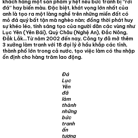
khách hàng một sản phẩm y hệt nếu bức tranh bị “rơi
đá” hay biến màu. Đặc biệt, khát vọng lớn nhất của
anh là tạo ra một làng nghề trên những miền đất có
mỏ đá quý bất tận mà nghèo nàn; đồng thời phát huy
sự khéo léo, tính sáng tạo của người dân các vùng như
Lục Yên (Yên Bái), Quỳ Châu (Nghệ An), Đắc Nông,
Đắk Lắk…Từ năm 2002 đến nay, Công ty đã mở thêm
3 xưởng làm tranh với 18 đại lý ở hầu khắp các tỉnh,
thành phố lớn trong cả nước, tạo việc làm có thu nhập
ổn định cho hàng trăm lao động.
Đá
Lục
Yên
đã
làm
thành
những
bức
tranh
ấn
tượng