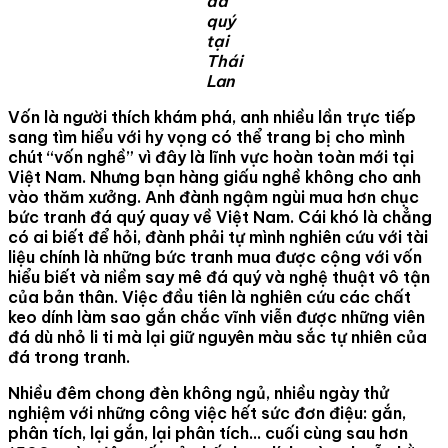
đá
quý
tại
Thái
Lan
Vốn là người thích khám phá, anh nhiều lần trực tiếp
sang tìm hiểu với hy vọng có thể trang bị cho mình
chút “vốn nghề” vì đây là lĩnh vực hoàn toàn mới tại
Việt Nam. Nhưng bạn hàng giấu nghề không cho anh
vào thăm xưởng. Anh đành ngậm ngùi mua hơn chục
bức tranh đá quý quay về Việt Nam. Cái khó là chẳng
có ai biết để hỏi, đành phải tự mình nghiên cứu với tài
liệu chính là những bức tranh mua được cộng với vốn
hiểu biết và niềm say mê đá quý và nghệ thuật vô tận
của bản thân. Việc đầu tiên là nghiên cứu các chất
keo dính làm sao gắn chắc vĩnh viễn được những viên
đá dù nhỏ li ti mà lại giữ nguyên màu sắc tự nhiên của
đá trong tranh.
Nhiều đêm chong đèn không ngủ, nhiều ngày thử
nghiệm với những công việc hết sức đơn điệu: gắn,
phân tích, lại gắn, lại phân tích… cuối cùng sau hơn