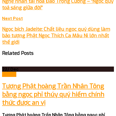
navigation
Nghệ nhân tài hoa Đào Trọng Cường – “Ngọc quý
toả sáng giữa đời”
Next Post
Ngọc bích Jadeite: Chất liệu ngọc quý dùng làm
bảo tượng Phật Ngọc Thích Ca Mâu Ni lớn nhất
thế giới
Related Posts
22/
Dec
Tin tức
Tượng Phật hoàng Trần Nhân Tông
bằng ngọc phỉ thúy quý hiếm chính
thức được an vị
Tượng Phật hoàng Trần Nhân Tông bằng ngọc phỉ