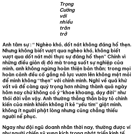
Trọng
Cường
với
nhiều
trăn
trở
Anh tâm sự : “ Nghèo khó, dốt nát không đáng hổ thẹn.
Nhưng không biết vượt qua nghèo khó, không biết
vượt qua dốt nát mới thực sự đáng hổ thẹn” Chính vì
những điều giản dị đó mà trong suốt sự nghiệp của
mình, anh không ngừng hoàn thiện bản thân; trong mọi
hoàn cảnh đều cố gắng nỗ lực vươn lên không mệt mỏi
để mình không “thẹn” với chính mình. Nghĩ về quá khứ
vất vả để càng quý trọng hơn những thành quả ngày
hôm nay chứ không có ý “khoe khoang, dạy đời” như
thói đời vẫn vậy. Anh thường thẳng thắn bày tỏ chính
kiến của mình khiến không ít kẻ “yếu tim” giật mình,
không ít người phật lòng nhưng cũng chẳng thiếu
người nể phục.
Ngay như đội ngũ doanh nhân thời nay, thường được ví
như người chiến sỹ xung kích trong phát triển kinh tế.