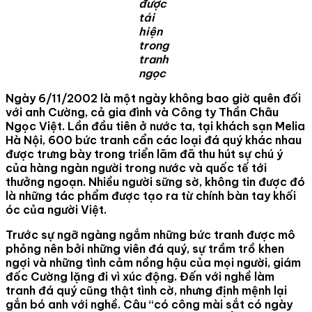
được
tái
hiện
trong
tranh
ngọc
Ngày 6/11/2002 là một ngày không bao giờ quên đối
với anh Cường, cả gia đình và Công ty Thần Châu
Ngọc Việt. Lần đầu tiên ở nước ta, tại khách sạn Melia
Hà Nội, 600 bức tranh cẩn các loại đá quý khác nhau
được trưng bày trong triển lãm đã thu hút sự chú ý
của hàng ngàn người trong nước và quốc tế tới
thưởng ngoạn. Nhiều người sững sờ, không tin được đó
là những tác phẩm được tạo ra từ chính bàn tay khối
óc của người Việt.
Trước sự ngỡ ngàng ngắm những bức tranh được mô
phỏng nên bởi những viên đá quý, sự trầm trồ khen
ngợi và những tình cảm nồng hậu của mọi người, giám
đốc Cường lặng đi vì xúc động. Đến với nghề làm
tranh đá quý cũng thật tình cờ, nhưng định mệnh lại
gắn bó anh với nghề. Câu “có công mài sắt có ngày