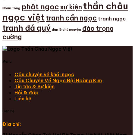
thần châu
phật ngọc
sự kiện
Nhân Tông
ngọc việt
tranh cẩn ngọc
tranh ngọc
tranh đá quý
đào trọng
đàn lễ chú nguyện
cường
Menu
Câu chuyện về khối ngọc
Câu Chuyện Về Ngọc Bội Hoàng Kim
Tin tức & Sự kiện
Hỏi & đáp
Liên hệ
Liên hệ
Địa chỉ:
31 Nguyễn Công Trứ, Hai Bà Trưng, Hà Nội, Việt Nam