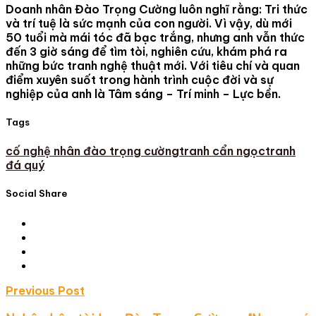
Doanh nhân Đào Trọng Cường luôn nghĩ rằng: Tri thức
và trí tuệ là sức mạnh của con người. Vì vậy, dù mới
50 tuổi mà mái tóc đã bạc trắng, nhưng anh vẫn thức
đến 3 giờ sáng để tìm tòi, nghiên cứu, khám phá ra
những bức tranh nghệ thuật mới. Với tiêu chí và quan
điểm xuyên suốt trong hành trình cuộc đời và sự
nghiệp của anh là Tâm sáng – Trí minh – Lực bền.
Tags
cố nghệ nhân đào trọng cường
tranh cẩn ngọc
tranh
đá quý
Social Share
Post
Previous Post